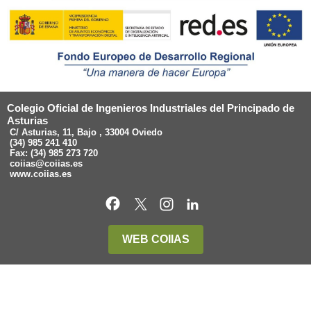
Colegio Oficial de Ingenieros Industriales del Principado de
Asturias
C/ Asturias, 11, Bajo , 33004 Oviedo
(34) 985 241 410
Fax: (34) 985 273 720
coiias@coiias.es
www.coiias.es
WEB COIIAS